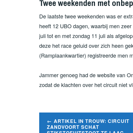
Twee weekenden met onbeper
De laatste twee weekenden was er extra v
heeft 12 UBO dagen, waarbij men zeer 
juli tot en met zondag 11 juli als afge
deze het race geluid over zich heen ge
(Ramplaankwartier) registreerde men me
Jammer genoeg had de website van Om
zodat de klachten over het circuit niet 
Bericht
ARTIKEL IN TROUW: CIRCUIT
navigatie
ZANDVOORT SCHAT
STIKSTOFUITSTOOT TE LAAG