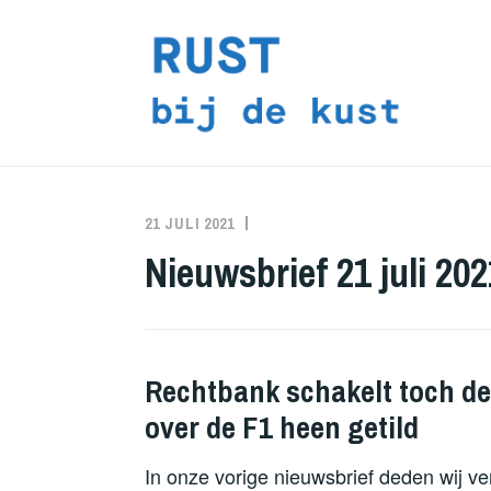
Doorgaan
naar
inhoud
21 JULI 2021
RUST
ALLE
BIJ
BERICHTEN
,
Nieuwsbrief 21 juli 202
DE
JURIDISCHE
KUST
PROCEDURES
,
NIEUWSBRIEVEN
Rechtbank schakelt toch de 
over de F1 heen getild
In onze vorige nieuwsbrief deden wij ve