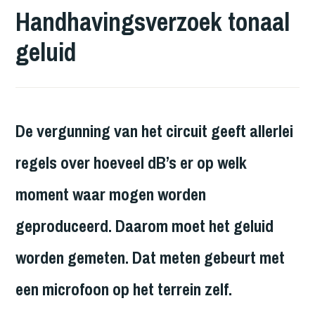
BIJ
BERICHTEN
,
Handhavingsverzoek tonaal
DE
JURIDISCHE
geluid
KUST
PROCEDURES
De vergunning van het circuit geeft allerlei
regels over hoeveel dB’s er op welk
moment waar mogen worden
geproduceerd. Daarom moet het geluid
worden gemeten. Dat meten gebeurt met
een microfoon op het terrein zelf.