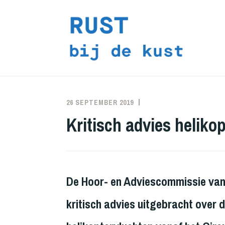
Doorgaan
naar
inhoud
26 SEPTEMBER 2019
RUST
ALLE
BIJ
BERICHTEN
,
Kritisch advies heliko
DE
JURIDISCHE
KUST
PROCEDURES
De Hoor- en Adviescommissie van 
kritisch advies uitgebracht over