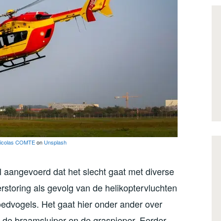
icolas COMTE
on
Unsplash
l aangevoerd dat het slecht gaat met diverse
rstoring als gevolg van de helikoptervluchten
edvogels. Het gaat hier onder ander over
t, de braamsluiper en de graspieper. Eerder