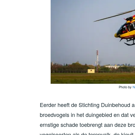
Photo by
N
Eerder heeft de Stichting Duinbehoud a
broedvogels in het duingebied en dat ve
ernstige schade toebrengt aan deze bro
vogelsoorten als de torenvalk, de kievi